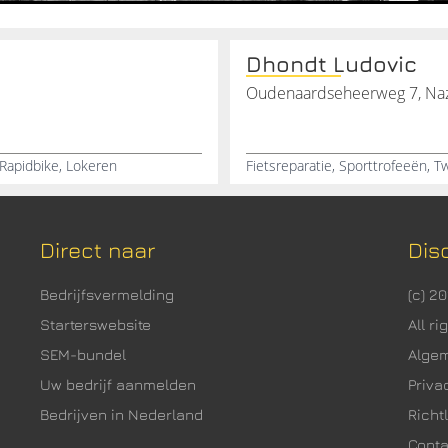
Dhondt Ludovic
Oudenaardseheerweg 7, Na
Rapidbike, Lokeren
Direct naar
Dis
Bedrijfsvermelding
(c) 2
Starterswebsite
All r
SEM-bundel
Alge
Uw bedrijf aanmelden
Priva
Bedrijven in Nederland
Richtl
Cont