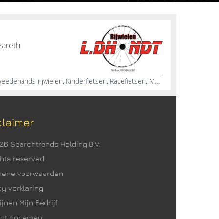
zareth
Fietsreparatie, Sporttrofeeën, Tweedehands rijwielen, Kinderfietsen, Racefietsen, Mountainbikes, Accessoires, Thompson, Bianchi, Merida
claimer
026 Searchtrends Holding B.V.
ights reserved
mene voorwaarden
cy verklaring
ijnen Mijn Bedrijf
act opnemen