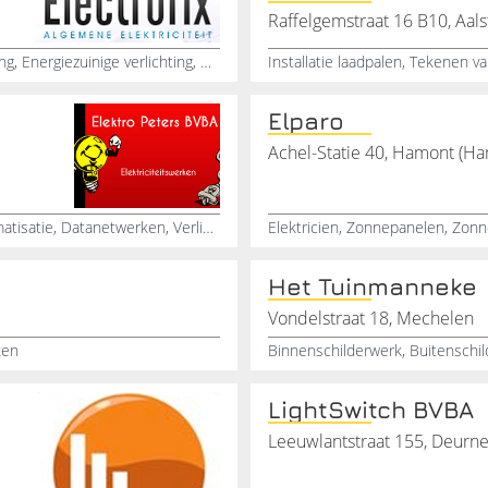
Raffelgemstraat 16 B10, Aals
Verlichting, Domotica, Renovatiewerken, LED-verlichting, Energiezuinige verlichting, Nieuwbouw, Bekabeling, Telefoonkabel trekken, Parlofonie, Storingen verhelpen
Elparo
Achel-Statie 40, Hamont (H
Elektro, Bekabeling, Bedrading, Domotica, Poortautomatisatie, Datanetwerken, Verlichting, Videofonie, Parlofonie, Branddetectie
Het Tuinmanneke
Vondelstraat 18, Mechelen
ken
LightSwitch BVBA
Leeuwlantstraat 155, Deurn