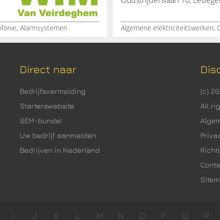
Oudstrijderslaan 10, Ledeg
lofonie, Alarmsystemen
Direct naar
Dis
Bedrijfsvermelding
(c) 2
Starterswebsite
All r
SEM-bundel
Alge
Uw bedrijf aanmelden
Priva
Bedrijven in Nederland
Richtl
Cont
Site
I
J
K
L
M
N
O
P
Q
R