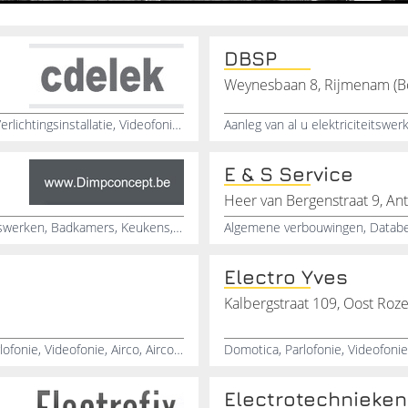
DBSP
Weynesbaan 8, Rijmenam (B
Sanitair werken, Elektriciteit, Sanitair, Automatisatie, Verlichtingsinstallatie, Videofonie, Badkamerrenovatie, Badkamer herstellingen
E & S Service
Heer van Bergenstraat 9, A
Schrijnwerkerij, Timmerwerken, Interieur, Elektriciteitswerken, Badkamers, Keukens, Maatwerk, Ramen, Binnendeuren, Houten vloeren
Electro Yves
Kalbergstraat 109, Oost Ro
Elektriciteitswerken, Airconditioning, Installateurs, Parlofonie, Videofonie, Airco, Airco installatie
Electrotechnieke