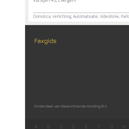
Vurstjen 43, Evergem
Domotica, Verlichting, Automatisatie, Videofonie, Par
Faxgids
Onderdeel van Searchtrends Holding B.V.
A
B
C
D
E
F
G
H