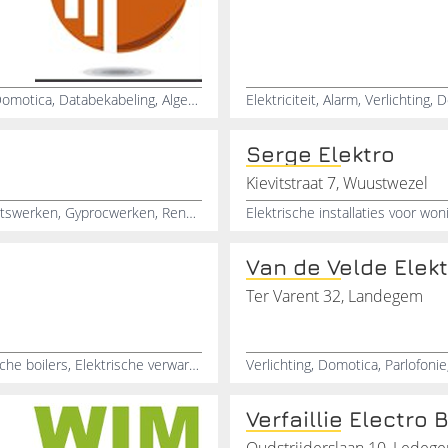
Verwarming, Ventilatie, Airco, Parlofonie, Videofonie, Domotica, Databekabeling, Algemene elektriciteitswerken, Verlichting, Sanitair
Serge Elektro
Kievitstraat 7, Wuustwezel
Centrale verwarming, Sanitair, Verwarming, Elektriciteitswerken, Gyprocwerken, Renovatiewerken
Van de Velde Elek
Ter Varent 32, Landegem
Verlichting algemeen, Decoratieve verlichting, Elektrische boilers, Elektrische verwarming, Installatiemateriaal, Elektriciteitswerken, Videofonie, Parlefonie, Nikobus, Teletask
Verfaillie Electro 