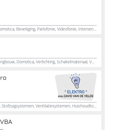
Elektriciteit, Alarm, Verlichting, Domotica, Beveiliging, Parlofonie, Videofonie, Interventies
Elektrische installaties voor woningbouw, Domotica, Verlichting, Schakelmateriaal, Verwarmingswerken, Airconditioning, Temperatuursensors, Algemene elektrischiteitswerken
tro
Verlichting, Domotica, Parlofonie, Stofzuigsystemen, Ventilatiesystemen, Huishoudtoestellen, Databekabeling, Videofonie, Zekeringkasten, Automatisatie
BVBA