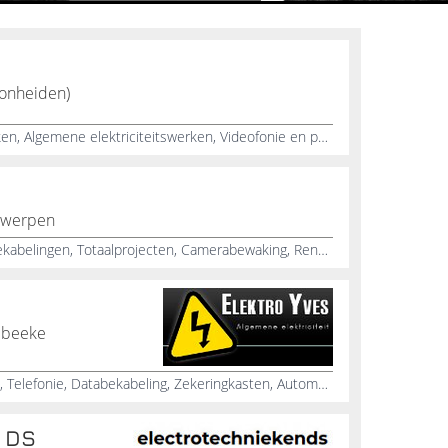
onheiden)
Aanleg van al u elektriciteitswerken, Algemene elektriciteitswerken, Videofonie en parlofonie, Elektriciteitsinstallatie, Datanetwerken, Domoticasystemen, Domotica
ntwerpen
Algemene verbouwingen, Databekabelingen, Totaalprojecten, Camerabewaking, Renovatie, Nieuwbouw, Herstellingen, Huishoudelijke apparatuur, Badkamer, Dakwerkzaamheden
zebeeke
Domotica, Parlofonie, Videofonie, Telefonie, Databekabeling, Zekeringkasten, Automatisatie van woningen, Tuinverlichting, Nieuwbouw, Renovaties bij verbouwingen
n DS