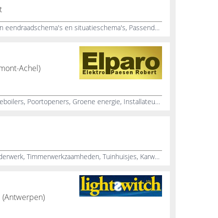
t
Installatie laadpalen, Tekenen van eendraadschema's en situatieschema's, Passende binnenverlichting plaatsen, Passende buitenverlichting plaatsen, Installatie van domotica, Video en parlofonie installeren, Elektrische installaties voor nieuwbouw, Elektrische installaties voor renovatieprojecten, Elektricien voor particulieren, Elektricien voor bedrijven
amont-Achel)
Elektricien, Zonnepanelen, Zonneboilers, Poortopeners, Groene energie, Installateur, Huisinstallaties
Binnenschilderwerk, Buitenschilderwerk, Timmerwerkzaamheden, Tuinhuisjes, Karweiwerk, Renovatiewerk, Tuinhuisbouw, Waterwerken, Tuinonderhoud, Tuinaanleg
e (Antwerpen)