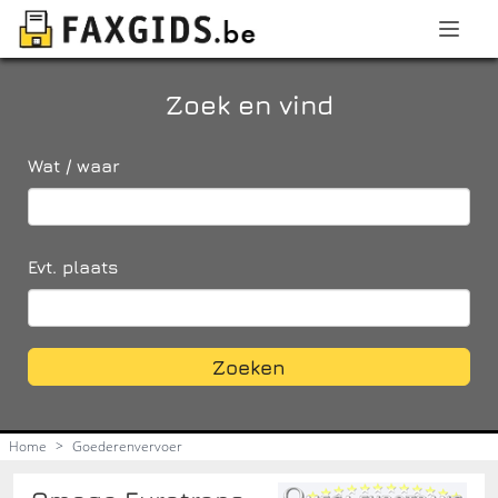
Zoek en vind
Wat / waar
Evt. plaats
Zoeken
Home
>
Goederenvervoer