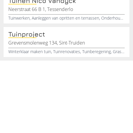
Tuinen Nico Vandyck
Neerstraat 66 B 1, Tessenderlo
Tuinwerken, Aanleggen van opritten en terrassen, Onderhoud van tuinen, Gazon aanleg, Tuin laten aanleggen, Snoeiwerken , Omheiningen plaatsen, Afsluitingen en draadwerk, Beplantingswerken, Hagen en snoeivormen
Tuinproject
Grevensmolenweg 134, Sint-Truiden
Winterklaar maken tuin, Tuinrenovaties, Tuinberegening, Graszoden, Bloemen en planten, Grasmatten, Sierbestrating , Tuin onderhoud klaar maken, Vijveronderhoud, Bomen snoeien