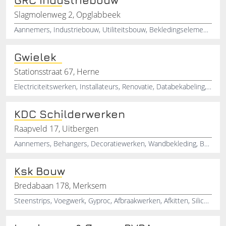
Slagmolenweg 2, Opglabbeek
Aannemers, Industriebouw, Utiliteitsbouw, Bekledingselementen
Gwielek
Stationsstraat 67, Herne
Electriciteitswerken, Installateurs, Renovatie, Databekabeling, Domotica, Camerabewaking, Videobewaking, Betonboringen, Toegangscontrole, Herne
KDC Schilderwerken
Raapveld 17, Uitbergen
Aannemers, Behangers, Decoratiewerken, Wandbekleding, Buitenschilderwerk, Schildersbedrijf, Binnenschilderwerk, Karweiwerken, Wandafwerking, Vloerbekleding
Ksk Bouw
Bredabaan 178, Merksem
Steenstrips, Voegwerk, Gyproc, Afbraakwerken, Afkitten, Siliconenkit, Loodgieter, Tegel Werken, Natuursteen Plaatsen, Verkoop En Plaatsing