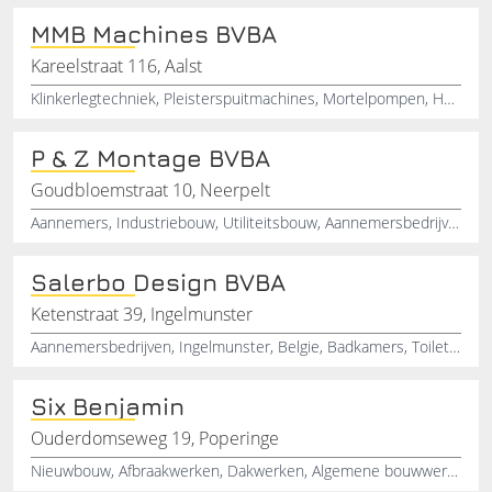
MMB Machines BVBA
Kareelstraat 116, Aalst
Klinkerlegtechniek, Pleisterspuitmachines, Mortelpompen, Hogedrukreinigers, Dwangmengers, Bouwliften, Bouwkranen, Betonmolens, IJzerplooimachines, Knipmachines
P & Z Montage BVBA
Goudbloemstraat 10, Neerpelt
Aannemers, Industriebouw, Utiliteitsbouw, Aannemersbedrijven, Woningbouw
Salerbo Design BVBA
Ketenstraat 39, Ingelmunster
Aannemersbedrijven, Ingelmunster, Belgie, Badkamers, Toiletten, Verbouwingswerken, Schrijnwerken, Keukens, Gyprocwerken, Meubels
Six Benjamin
Ouderdomseweg 19, Poperinge
Nieuwbouw, Afbraakwerken, Dakwerken, Algemene bouwwerken, Vloerwerken, Aannemingen, Aanbouw