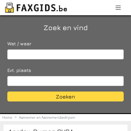
Zoek en vind
Wat / waar
Evt. plaats
Zoeken
Home
>
Aannemer en Aannemersbedrijven