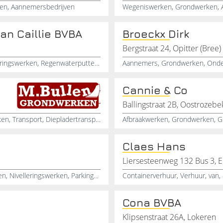
en, Aannemersbedrijven
Wegeniswerken, Grondwerken, A
n Caillie BVBA
Broeckx Dirk
Bergstraat 24, Opitter (Bree)
Grondwerken, Bouwwerken, Funderingswerken, Rioleringswerken, Regenwaterputten, Aannemers, Ruwbouw, Verbouwingen, Metselwerken
Aannemers, Grondwerken, Onde
Cannie & Co
Ballingstraat 2B, Oostrozebe
Grondwerken, Zeefwerken, Graafwerken, Afbraakwerken, Transport, Diepladertransport, Zeefmachineverhuur
Claes Hans
Liersesteenweg 132 Bus 3, 
Grondwerken, Afbraakwerken, Containers, Graafwerken, Nivelleringswerken, Parkings, Regenwaterputten, Septischeputten, Rioleringswerken
Cona BVBA
Klipsenstraat 26A, Lokeren