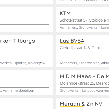
KTM
Schotelstraat 57, Stokrooie (
Aannemers, Grondwerken, Laser
rken Tilburgs
Laz BVBA
Gieterijstraat 145, Genk
Grondwerken, Landbouwwerken, Loonwerken, Klinkerwerken, Opritten, Rioleringswerken, Graafwerken, Regenwaterputten, Septische-putten, Nivelleringswerken
Aannemers, Grondwerken, Afbra
M D M Maes - De 
Molenhoekstraat 25, Meerd
d, Aannemersbedrijven
Grondwerken, Landbouwwerken,
Mergan & Zn NV