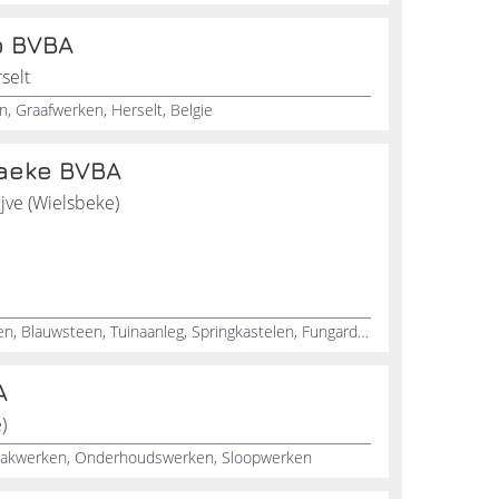
o BVBA
selt
, Graafwerken, Herselt, Belgie
aeke BVBA
ijve (Wielsbeke)
Grondwerken, Opritten, Terrassen, Blauwsteen, Tuinaanleg, Springkastelen, Fungarden, Zwembaden, Containers, Strooidienst
A
)
aakwerken, Onderhoudswerken, Sloopwerken