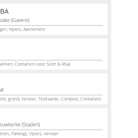
VBA
zake (Gavere)
ngen, Vijvers, Aannemers
rken, Containers voor Stort & Afval
at
te, grond, Vervoer, Teeltaarde, Compost, Containers
euwkerke (Staden)
ten, Parkings, Vijvers, Vervoer