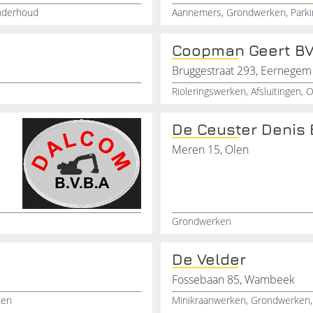
nderhoud
Aannemers, Grondwerken, Parkin
Coopman Geert B
Bruggestraat 293, Eernegem
Rioleringswerken, Afsluitingen,
De Ceuster Denis
Meren 15, Olen
Grondwerken
De Velder
Fossebaan 85, Wambeek
ken
Minikraanwerken, Grondwerken, 