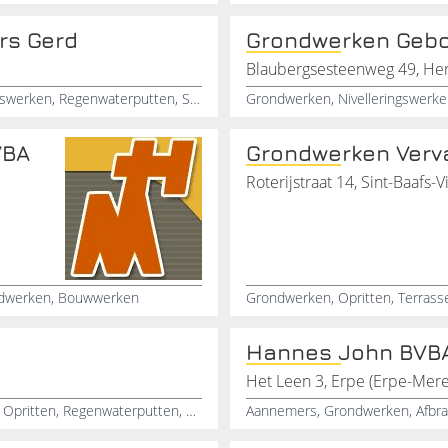
rs Gerd
Grondwerken Geb
Blaubergsesteenweg 49, Her
Grondwerken, Graafwerken, Uitgraafwerken, Rioleringswerken, Regenwaterputten, Septische-putten, Rijpistes-aanleg, Nivelleringswerken
Grondwerken, Nivelleringswerken
VBA
Grondwerken Verv
Roterijstraat 14, Sint-Baafs-V
ndwerken, Bouwwerken
Hannes John BVB
Het Leen 3, Erpe (Erpe-Mere
Grondwerken, Graafwerken, Afbraakwerken, Parkings, Opritten, Regenwaterputten, Septisch-putten, Tuinaanlegvoorbereiding, Paardenpistes, Zwemvijvers
Aannemers, Grondwerken, Afbr