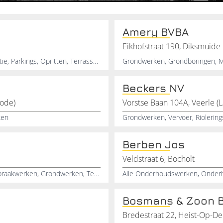
Amery BVBA
Eikhofstraat 190, Diksmuide
Grondwerken, Afbraakwerken, Verbouwingen, Renovatie, Parkings, Opritten, Terrassen, Klinkerwerken, Natuursteen, Ninove
Grondwerken, Grondboringen, M
Beckers NV
rode)
Vorstse Baan 104A, Veerle (L
ken
Berben Jos
Veldstraat 6, Bocholt
Verbouwingswerken, Machineverhuur, Containers, Afbraakwerken, Grondwerken, Terrasklinkers, Kasseien, Zwembaden
Alle Onderhoudswerken, Onderho
Bosmans & Zoon 
Bredestraat 22, Heist-Op-D