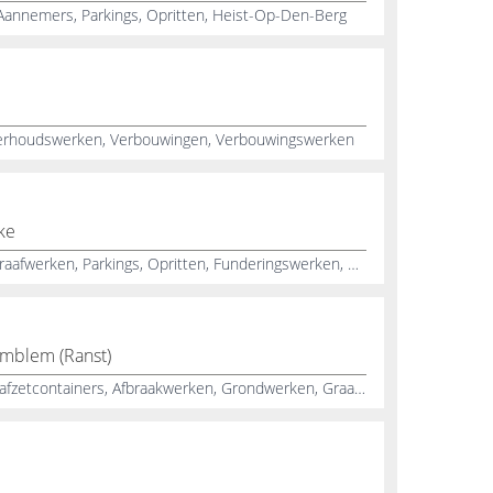
annemers, Parkings, Opritten, Heist-Op-Den-Berg
rhoudswerken, Verbouwingen, Verbouwingswerken
ke
Afbraakwerken, Grondwerken, Graafwerken, Parkings, Opritten, Funderingswerken, Nivelleringswerken, Grondverzet, Betonwerken, Rioleringswerken
Emblem (Ranst)
Containerverhuur, Verhuur, van, afzetcontainers, Afbraakwerken, Grondwerken, Graafwerken