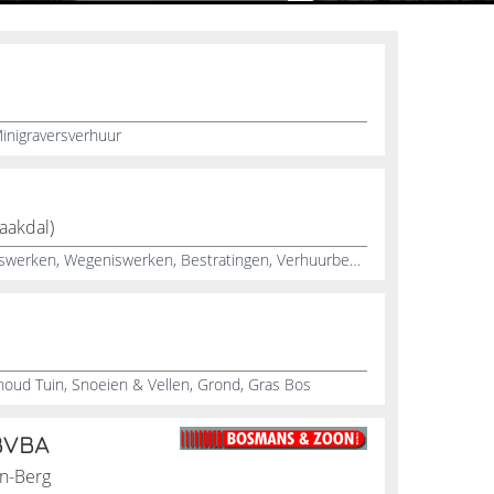
inigraversverhuur
aakdal)
Grondwerken, Vervoer, Rioleringswerken, Wegeniswerken, Bestratingen, Verhuurbedrijven, Aannemers
ud Tuin, Snoeien & Vellen, Grond, Gras Bos
BVBA
en-Berg