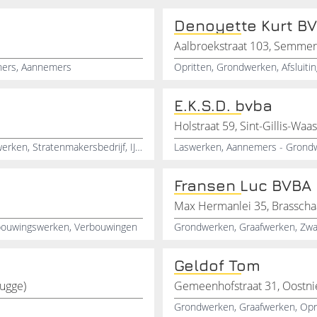
Denoyette Kurt B
Aalbroekstraat 103, Semmer
iners, Aannemers
Opritten, Grondwerken, Afsluiti
E.K.S.D. bvba
Holstraat 59, Sint-Gillis-Waas
Wegbouwwerkzaamheden, Bekistingswerken, Grondwerken, Stratenmakersbedrijf, IJzervlechtwerk, Afwatering, Bestratingen, Rioleringswerken, Sierbestrating, Herbestrating
Laswerken, Aannemers - Grondwe
Fransen Luc BVBA
Max Hermanlei 35, Brasscha
bouwingswerken, Verbouwingen
Grondwerken, Graafwerken, Zwar
Geldof Tom
rugge)
Gemeenhofstraat 31, Oostni
Grondwerken, Graafwerken, Oprit