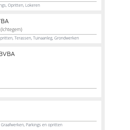
gs, Opritten, Lokeren
VBA
 (Ichtegem)
 Opritten, Terassen, Tuinaanleg, Grondwerken
 BVBA
Graafwerken, Parkings en opritten