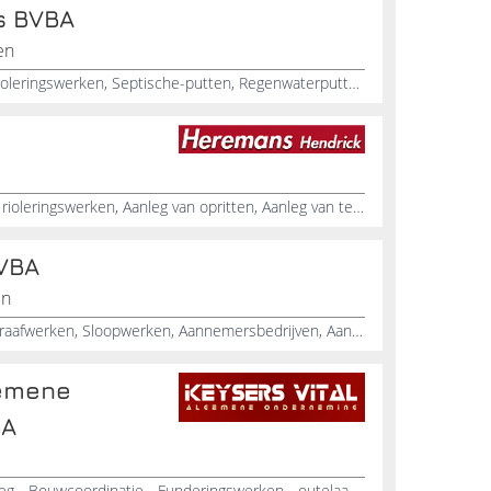
s BVBA
en
Grondwerken, Afbraakwerken, Rioleringswerken, Septische-putten, Regenwaterputten, Kelders, Funderingswerken, Nivelleringswerken, Parkings, Opritten
Afbraakwerk, Klinkerwerk, Kleine rioleringswerken, Aanleg van opritten, Aanleg van terrassen, Aanleg van klinkers, Kleine rioleringen
BVBA
en
Grondwerken, Afbraakwerken, Graafwerken, Sloopwerken, Aannemersbedrijven, Aansluitingswerken
gemene
BA
Grondwerken.., Zwembadenaanleg.., Bouwcoordinatie.., Funderingswerken.., outelaad kranen, graafmachine, HAAKSYSTEMEN, HYDRAULISCHE SLANGEN