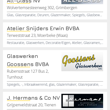
All-Glass NV
Wolvertemsesteenweg 302, Grimbergen
Glas, Glasreparatie, Deuren, Glazenmaker, Spiegels, Glasbewerking, Glasherstelling, Glasrenovatie
Atelier Snijders Erwin BVBA
Terweststraat 23, Moerbeke (Waas)
Restauratie, Glaswerken, Decoratie/Eigen, Atelier, Glasramen, Glas, in, lood, Glas, in
Glaswerken
Goossens BVBA
Rubensstraat 127 Bus 2,
Turnhout
Spiegels, -, Inbraakwerend, glas, Glazenmaker, Glasreparatie, Glazen, deuren, Glaswerken, -
J. Hermans & Co NV
Grijpenveldstraat 20, Tienen