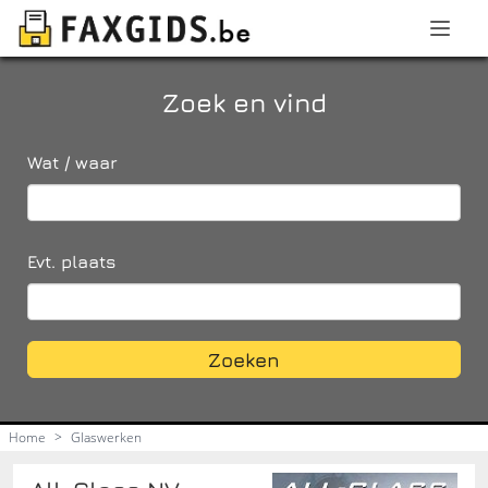
Zoek en vind
Wat / waar
Evt. plaats
Zoeken
Home
>
Glaswerken