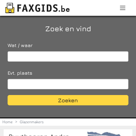
Zoek en vind
Wat / waar
Evt. plaats
Zoeken
Home
>
Glazenmakers