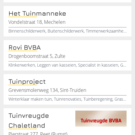
Het Tuinmanneke
Vondelstraat 18, Mechelen
Binnenschilderwerk, Buitenschilderwerk, Timmerwerkzaamheden, Tuinhuisjes, Karweiwerk, Renovatiewerk, Tuinhuisbouw, Waterwerken, Tuinonderhoud, Tuinaanleg
Rovi BVBA
Drogenboomstraat 5, Zulte
Klinkerwerken, Leggen van kasseien, Specialist in kasseien, Grondwerkzaamheden, Plaatsen van tuinhuizen, Kasseien plaatsen, Plaatsen van afsluitingen
Tuinproject
Grevensmolenweg 134, Sint-Truiden
Winterklaar maken tuin, Tuinrenovaties, Tuinberegening, Graszoden, Bloemen en planten, Grasmatten, Sierbestrating , Tuin onderhoud klaar maken, Vijveronderhoud, Bomen snoeien
Tuinvreugde
Chaletland
Pierstraat 277, Reet (Rumst)