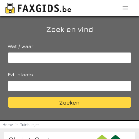
Zoek en vind
Wat / waar
Evt. plaats
Zoeken
Home
>
Tuinhuisjes