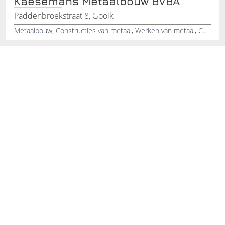
Kaesemans Metaalbouw BVBA
Paddenbroekstraat 8, Gooik
Metaalbouw, Constructies van metaal, Werken van metaal, Carrosseriebouw, Bewerking van metaal, Industriële montage, Industriële demontage