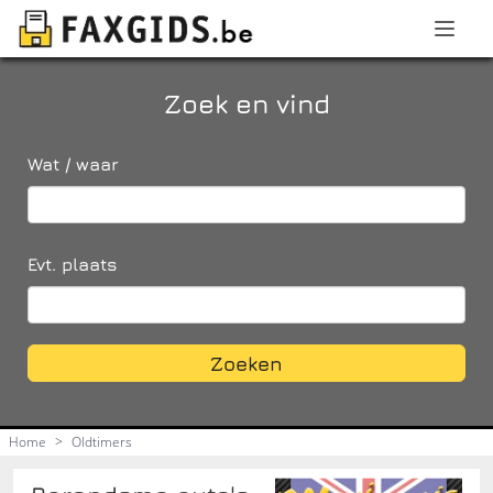
Zoek en vind
Wat / waar
Evt. plaats
Zoeken
Home
>
Oldtimers