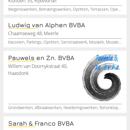
Klundert 35, Rijkevorsel
Wegeniswerken, Betratingswerken, Opritten, Terrassen, Openbare werken, Onderaanneming, Klinkerwerken, Plaatsen van klinkers, Rioleringswerken
Ludwig van Alphen BVBA
Chaamseweg 48, Meerle
Kasseien, Parkings, Opritten, Sierstraatwerk, Mozaïek, Mozaïekwerken, Mozaïekbewerker, Zelfwerkend patroon
Pauwels en Zn. BVBA
Willem van Doornykstraat 40,
Haasdonk
Grondwerken, Afbraakwerken, Nivelleringswerken, Betonkloppen, Klinkerwerken, Sloopwerken
Sarah & Franco BVBA