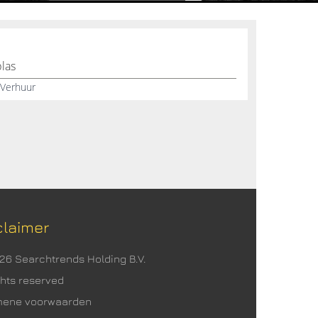
las
, Verhuur
claimer
026 Searchtrends Holding B.V.
ights reserved
mene voorwaarden