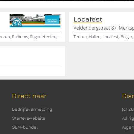
Locafest
Veldenbergstraat 87, Merksp
Tentenverhuur, Partytenten, Kadertenten, Cassettevloeren, Podiums, Pagodetenten, Spantenten
Tenten, Hallen, Locafest, Belgie
Direct naar
Dis
Bedrijfsvermelding
(c) 2
Starterswebsite
All r
SEM-bundel
Alge