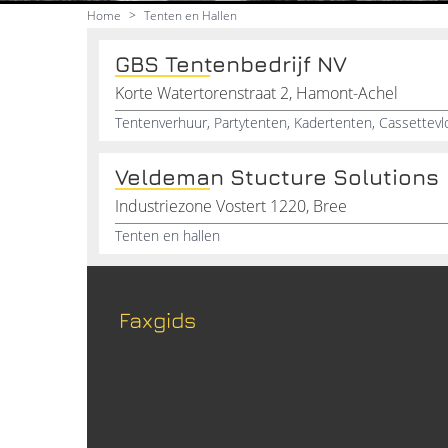
Home
>
Tenten en Hallen
GBS Tentenbedrijf NV
Korte Watertorenstraat 2, Hamont-Achel
Veldeman Stucture Solutions
Industriezone Vostert 1220, Bree
Tenten en hallen
Faxgids