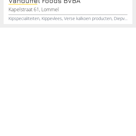
Vanduffel Foods BVBA
Kapelstraat 61, Lommel
Kipspecialiteiten, Kippevlees, Verse kalkoen producten, Diepvries salades, Verse salades, Gevogeltespecialiteiten, Gebakken kip producten