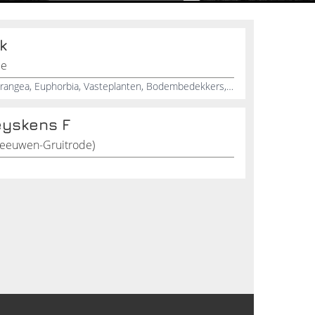
k
le
Boomkwekerij, Helleborus, Ghydrangea, Euphorbia, Vasteplanten, Bodembedekkers, Sierheesters, Buxus, Taxus, Handelskwekerij
eyskens F
(Meeuwen-Gruitrode)