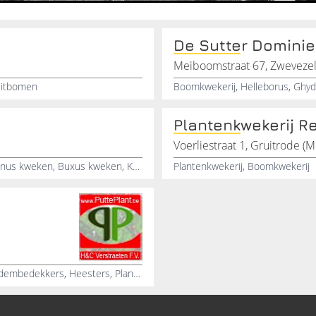
De Sutter Dominie
Meiboomstraat 67, Zweveze
uitbomen
Plantenkwekerij R
Voerliestraat 1, Gruitrode 
Haagplant, Bol in pot, Struiken, Prunus kwekerij, Carpinus kweken, Buxus kweken, Kweken, Haagelementen, Heesters, Grote haagplanten
Plantenkwekerij, Boomkwekerij
Kwekerij, Groothandel in tuinplanten, Fruitbomen, Bodembedekkers, Heesters, Plantenhandelaar