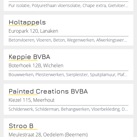
Pur isolatie, Polyurethaan vloerisolatie, Chape extra, Gietvloeren, Vezelwapening, Netwapening, Akoestische isolatie, Thermische isolatie
Holtappels
Europark 120, Lanaken
Betonvloeren, Vloeren, Beton, Wegenwerken, Afwerkingswerken, Asfaltfreesen, Borstelwerken
Keppie BVBA
Boterhoek 12B, Wichelen
Bouwwerken, Pleisterwerken, Sierpleister, Spuitplamuur, Plafonneerwerken, Bezettingswerken, Voegwerken, Metselwerken, Vloerwerken
Painted Creations BVBA
Kiezel 115, Meerhout
Schilderwerk, Schilderman, Behangwerken, Vloerbekleding, Decoratieve technieken, Binnenhuisschilder, Buitenhuisschilder, Behangwerkzaamheden
Stroo B
Meulestraat 28, Oedelem (Beernem)