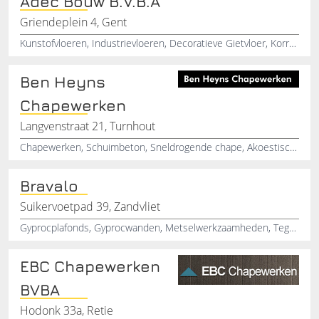
Adec Bouw B.V.B.A
Griendeplein 4, Gent
Kunstofvloeren, Industrievloeren, Decoratieve Gietvloer, Korrelvloeren, Epoxy Vloer, Epoxy Coatings, Anti Slip Vloeren, Renovatie, Onderhoud, Vloersystemen
Ben Heyns
Chapewerken
Langvenstraat 21, Turnhout
Chapewerken, Schuimbeton, Sneldrogende chape, Akoestische isolatie, Vloerisolatie, Pur isolatie, Chape werkzaamheden, Chape
Bravalo
Suikervoetpad 39, Zandvliet
Gyprocplafonds, Gyprocwanden, Metselwerkzaamheden, Tegelwerken, Voegwerken, Keramische tegels
EBC Chapewerken
BVBA
Hodonk 33a, Retie