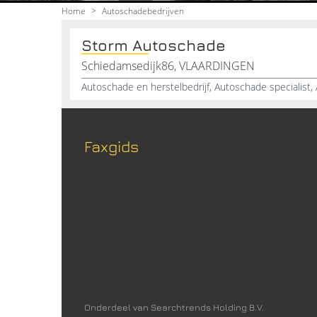
Home
>
Autoschadebedrijven
Storm Autoschade
Schiedamsedijk86, VLAARDINGEN
Autoschade en herstelbedrijf, Autoschade specialist
Faxgids
Onderdeel van Searchtrends Holding B.V.