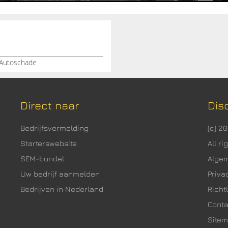
, Autoschade
Direct naar
Dis
Bedrijfsvermelding
(c) 2
Starterswebsite
All r
SEM-bundel
Alge
Uw bedrijf aanmelden
Priva
Bedrijven in Nederland
Richtl
Cont
Site