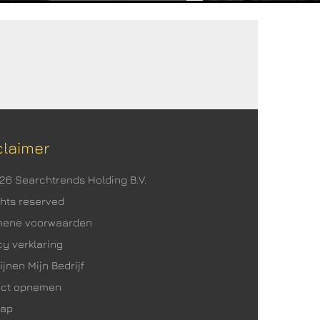
claimer
026 Searchtrends Holding B.V.
ights reserved
mene voorwaarden
cy verklaring
ijnen Mijn Bedrijf
act opnemen
map