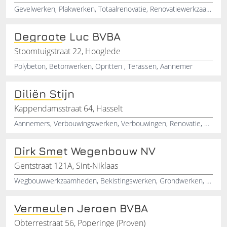
Gevelwerken, Plakwerken, Totaalrenovatie, Renovatiewerkzaamheden, Stukadoorswerken, Renoveren van woning, Grote verbouwingen
Degroote Luc BVBA
Stoomtuigstraat 22, Hooglede
Polybeton, Betonwerken, Opritten , Terassen, Aannemer
Diliën Stijn
Kappendamsstraat 64, Hasselt
Aannemers, Verbouwingswerken, Verbouwingen, Renovatie, Nieuwbouw, Pleisterwerken
Dirk Smet Wegenbouw NV
Gentstraat 121A, Sint-Niklaas
Wegbouwwerkzaamheden, Bekistingswerken, Grondwerken, Stratenmakersbedrijf, IJzervlechtwerk, Afwatering, Bestratingen, Rioleringswerken, Sierbestrating, Herbestrating
Vermeulen Jeroen BVBA
Obterrestraat 56, Poperinge (Proven)