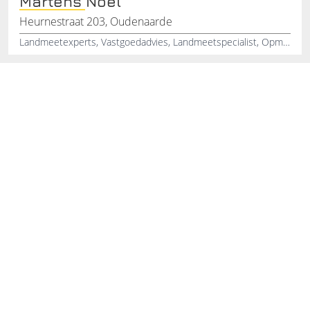
Martens Noël
Heurnestraat 203, Oudenaarde
Landmeetexperts, Vastgoedadvies, Landmeetspecialist, Opmetingen, Afpalingen, Landmeetkundig studiebureel