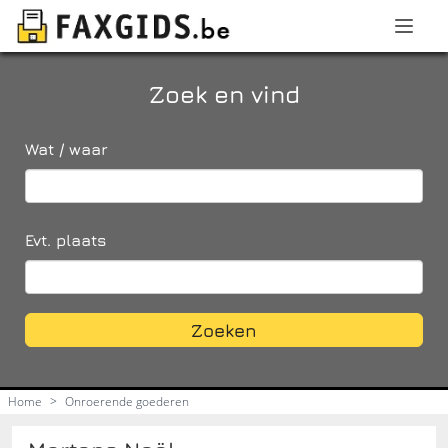
Zoek en vind
Wat / waar
Evt. plaats
Zoeken
Home
>
Onroerende goederen