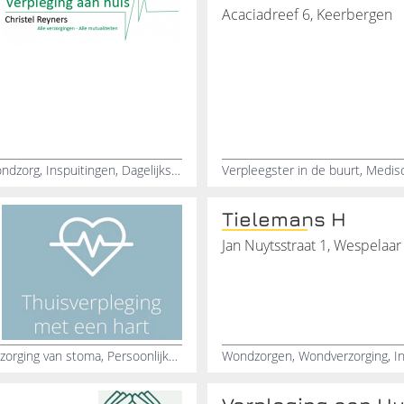
Acaciadreef 6, Keerbergen
Palliatieve zorg, Wondverzorging, Verpleegkundige, Wondzorg, Inspuitingen, Dagelijkse verzorging, Ouderenzorg, Hulp bij chronische verzorging, Thuisverpleegster, Beste verpleegkundige zorg
Tielemans H
Jan Nuytsstraat 1, Wespelaar
Specialist in wondzorg, Verpleegkundige injecties, Verzorging van stoma, Persoonlijke hygiënische verzorging, Compressietherapie aan huis, Opvolging van diabetespatiënten, Begeleiding in de palliatieve fase, Verzorging van voedingssondes, Darmspoeling door thuisverpleegkundige, Aanbrengen van medicinale zalven
Wondzorgen, Wondverzorging, Insp