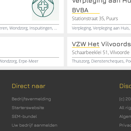
Verpleging aan Hu
BVBA
Stationstraat 35, Puurs
Thuisverpleging, Thuiszorg, Verpleegkundige, Particulieren, Wondzorg, Inspuitingen, Palliatieve verzorging, Herselt
VZW Het Vilvoords
Schaarbeeklei 51, Vilvoorde
 Wondzorg, Erpe-Meer
Direct naar
Dis
Bedrijfsvermelding
(c) 2
Starterswebsite
All r
SEM-bundel
Alge
Uw bedrijf aanmelden
Priva