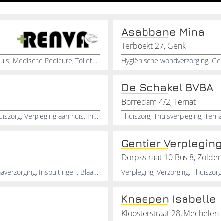
Asabbane Mina
Terboekt 27, Genk
Thuisverpleging, Verpleging aan huis, Verzorging aan huis, Medische Pedicure, Toiletzorg, Stomazorg, Port-a-Cat, Pijneducator, Palliatieve zorg, Wondzorgspecialist
De Schakel BVBA
Borredam 4/2, Ternat
Thuisverpleging, Verpleging, Wondzorg, Particuliere thuiszorg, Verpleging aan huis, Inspuitingen
Thuiszorg, Thuisverpleging, Tern
Gentier Verplegin
Dorpsstraat 10 Bus 8, Zolde
Thuisverpleging, Wondzorg, Verpleging aan Huis, Stomaverzorging, Inspuitingen, Blaasspoelingen, Alle Zorgen aan Huis, Hygiënische Zorgen
Verpleging, Verzorging, Thuiszor
Knaepen Isabelle
Kloosterstraat 28, Mechelen