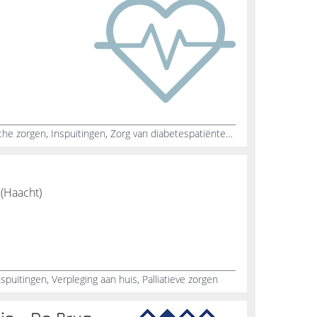
Verpleegster in de buurt, Medische zorgen, Inspuitingen, Zorg van diabetespatiënten, Wondzorg, Ouderenzorg, Vroedkunde, Zwangerschapsbegeleiding, Palliatieve zorgen, Verpleegster 24u bereikbaar
 (Haacht)
uitingen, Verpleging aan huis, Palliatieve zorgen