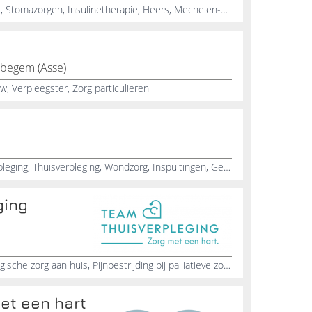
Inspuitingen, Wondzorgen, Toilet, Stomazorgen, Insulinetherapie, Heers, Mechelen-Bovelingen
bbegem (Asse)
w, Verpleegster, Zorg particulieren
Verpleegkundige particulier, Verpleging, Thuisverpleging, Wondzorg, Inspuitingen, Geel, Hygienische verzorging
ging
Hulp bij insuline spuiten, Oncologische zorg aan huis, Pijnbestrijding bij palliatieve zorg, Compressie therapie zwachtelen, Infuustherapie door thuisverpleging, Zorg bij doorligwonden, Hulp bij wassen en aankleden, Toiletzorg aan huis, Betrouwbare thuisverpleging, Particuliere verpleegster aan huis
et een hart