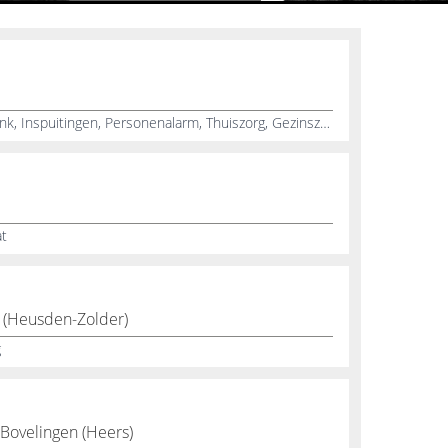
Hygiënische wondverzorging, Genk, Inspuitingen, Personenalarm, Thuiszorg, Gezinszorg, Particulieren
at
g
r (Heusden-Zolder)
g
-Bovelingen (Heers)