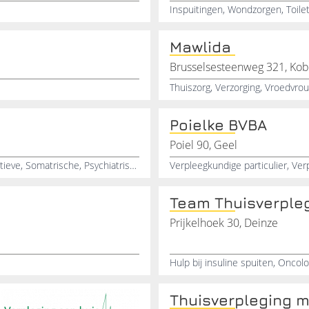
Mawlida
Brusselsesteenweg 321, Ko
Thuiszorg, Verzorging, Vroedvrou
Poielke BVBA
Poiel 90, Geel
Kinderenzorg, Ouderenzorg, 24-uurs, Terminale, Palliatieve, Somatrische, Psychiatrische, Thuiszorg, Particulier, Zorg
Team Thuisverple
Prijkelhoek 30, Deinze
Thuisverpleging m