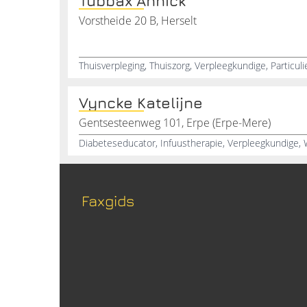
Tubbax Annick
Vorstheide 20 B, Herselt
Vyncke Katelijne
Gentsesteenweg 101, Erpe (Erpe-Mere)
Diabeteseducator, Infuustherapie, Verpleegkundige,
Faxgids