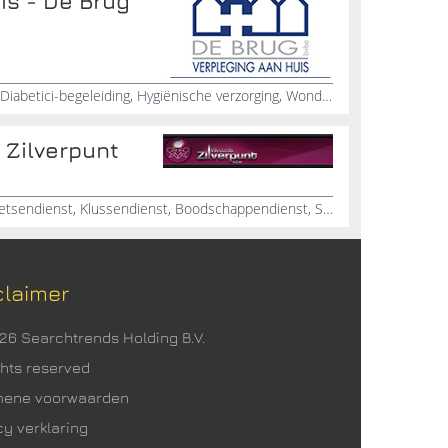
is - De Brug
Verpleging, Verpleging aan Huis, Diabetici-begeleiding, Hygiënische verzorging, Wondverzorging, Palliatieve zorg, Afkoppelen chemo, Pijnbegeleiding
 Zilverpunt
Thuiszorg, Dienstencheques, Poetsendienst, Klussendienst, Boodschappendienst, Schoonmaakbedrijven
claimer
026 Searchtrends Holding B.V.
ights reserved
mene voorwaarden
cy verklaring