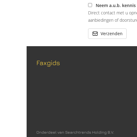
Neem a.u.b. kennis
Direct contact met u opn
aanbiedingen of doorsture
Verzenden
Faxgids
Onderdeel van Searchtrends Holding B.V.