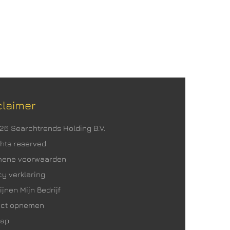
claimer
026 Searchtrends Holding B.V.
ights reserved
mene voorwaarden
cy verklaring
ijnen Mijn Bedrijf
act opnemen
map