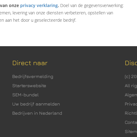
 van onze
privacy verklaring
.
Doel van de gegevensverwerking:
emen, levering van onze diensten verbeteren, opstellen van
n aan het door u geselecteerde bedrijf.
Direct naar
Dis
Bedrijfsvermelding
(c) 2
Starterswebsite
All r
SEM-bundel
Alge
Uw bedrijf aanmelden
Priva
Bedrijven in Nederland
Richtl
Cont
Site