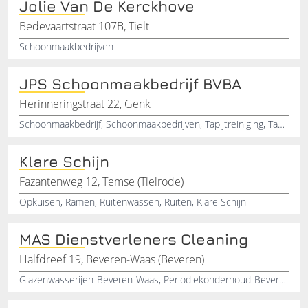
Jolie Van De Kerckhove
Bedevaartstraat 107B, Tielt
Schoonmaakbedrijven
JPS Schoonmaakbedrijf BVBA
Herinneringstraat 22, Genk
Schoonmaakbedrijf, Schoonmaakbedrijven, Tapijtreiniging, Tapijtreinigers, Gent
Klare Schijn
Fazantenweg 12, Temse (Tielrode)
Opkuisen, Ramen, Ruitenwassen, Ruiten, Klare Schijn
MAS Dienstverleners Cleaning
Halfdreef 19, Beveren-Waas (Beveren)
Glazenwasserijen-Beveren-Waas, Periodiekonderhoud-Beveren-Waas, Kantooropruiming-Beveren-Waas, Dienstverlening-Beveren-Waas, Opkuis-Beveren-Waas, Dagelijksonderhoud-Beveren-Waas, Machine-Opkuis-Beveren-Waas, Machinaal-Vloeren-Boenen-Beveren-Waas, Schoonmaakonderhoud-Beveren-Waas, Vloerenonderhoud-Beveren-Waas