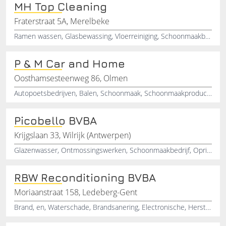
MH Top Cleaning
Fraterstraat 5A, Merelbeke
Ramen wassen, Glasbewassing, Vloerreiniging, Schoonmaakbedrijf, Poetsen, School, Kantoor , Fabrieken, Facilitaire dienstverlening
P & M Car and Home
Oosthamsesteenweg 86, Olmen
Autopoetsbedrijven, Balen, Schoonmaak, Schoonmaakproducten, Autopoetsen
Picobello BVBA
Krijgslaan 33, Wilrijk (Antwerpen)
Glazenwasser, Ontmossingswerken, Schoonmaakbedrijf, Opritten, Antwerpen
RBW Reconditioning BVBA
Moriaanstraat 158, Ledeberg-Gent
Brand, en, Waterschade, Brandsanering, Electronische, Herstellingen, RBW, Reconditioning, Ledeberg-Gent