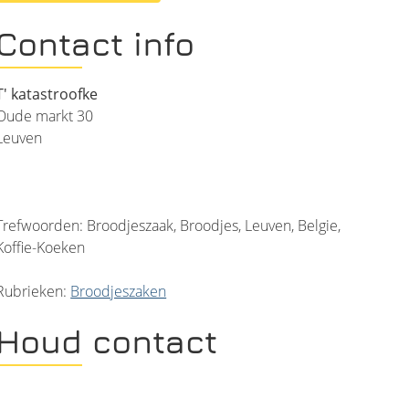
Contact info
T' katastroofke
Oude markt 30
Leuven
Trefwoorden: Broodjeszaak, Broodjes, Leuven, Belgie,
Koffie-Koeken
Rubrieken:
Broodjeszaken
Houd contact