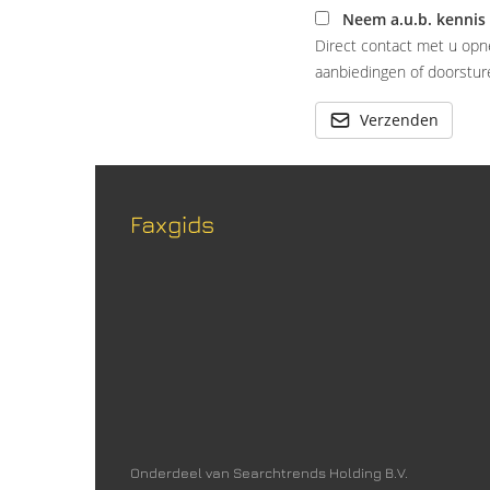
Neem a.u.b. kennis
Direct contact met u opn
aanbiedingen of doorsture
Verzenden
Faxgids
Onderdeel van Searchtrends Holding B.V.