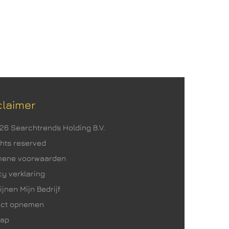
claimer
026 Searchtrends Holding B.V.
ights reserved
mene voorwaarden
cy verklaring
ijnen Mijn Bedrijf
act opnemen
map