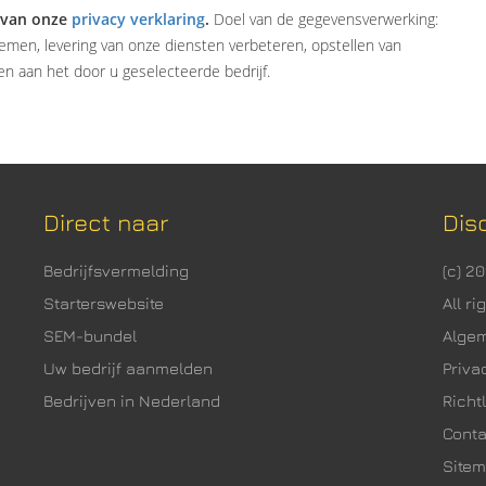
 van onze
privacy verklaring
.
Doel van de gegevensverwerking:
emen, levering van onze diensten verbeteren, opstellen van
n aan het door u geselecteerde bedrijf.
Direct naar
Dis
Bedrijfsvermelding
(c) 2
Starterswebsite
All r
SEM-bundel
Alge
Uw bedrijf aanmelden
Priva
Bedrijven in Nederland
Richtl
Cont
Site