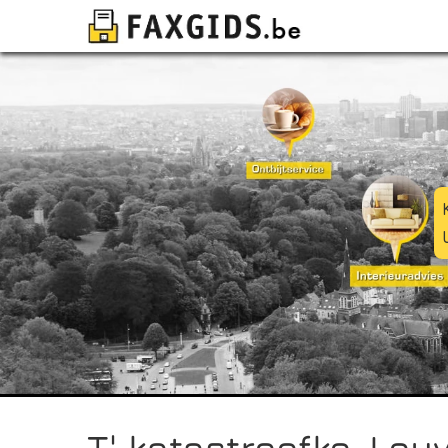
T' katastroofke, Leu