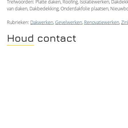
Trefwoorden: Platte daken, Roofing, Isolatiewerken, Dakdekk
van daken, Dakbedekking, Onderdakfolie plaatsen, Nieuwbo
Rubrieken:
Dakwerken
,
Gevelwerken
,
Renovatiewerken
,
Zi
Houd contact